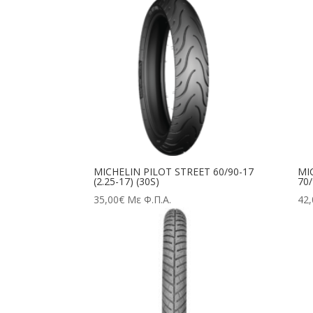
MICHELIN PILOT STREET 60/90-17
MI
(2.25-17) (30S)
70/
35,00
€
Με Φ.Π.Α.
42,