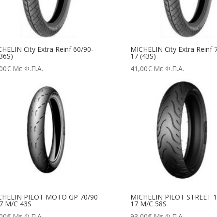
HELIN City Extra Reinf 60/90-
MICHELIN City Extra Reinf 
36S)
17 (43S)
00
€
Με Φ.Π.Α.
41,00
€
Με Φ.Π.Α.
CHELIN PILOT MOTO GP 70/90
MICHELIN PILOT STREET 1
7 M/C 43S
17 M/C 58S
00
€
Με Φ.Π.Α.
93,00
€
Με Φ.Π.Α.