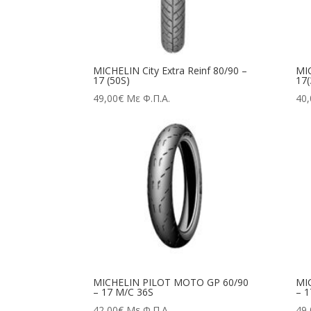
MICHELIN City Extra Reinf 80/90 –
MIC
17 (50S)
17(
49,00
€
Με Φ.Π.Α.
40,
MICHELIN PILOT MOTO GP 60/90
MI
– 17 M/C 36S
– 1
42,00
€
Με Φ.Π.Α.
49,