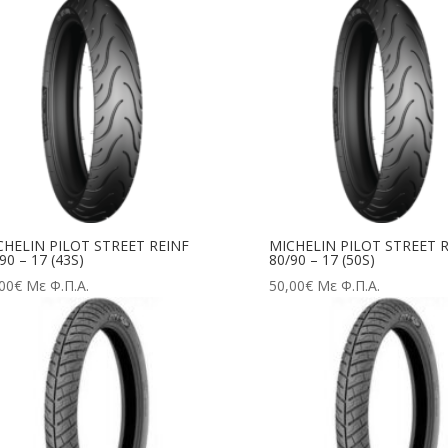
CHELIN PILOT STREET REINF
MICHELIN PILOT STREET 
90 – 17 (43S)
80/90 – 17 (50S)
00
€
Με Φ.Π.Α.
50,00
€
Με Φ.Π.Α.