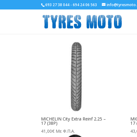
693 27 38 044 - 694 24 06 563
info@tyresmoto.
Αρχική σελίδα
/
Κατάστημα
/
Τύπος Μοτοσυκλέτας
MICHELIN
Βλέπετε 1–12 απο 20 αποτέλεσματα
MICHELIN City Extra Reinf 2.25 –
MIC
17 (38P)
17 
41,00
€
Με Φ.Π.Α.
43,