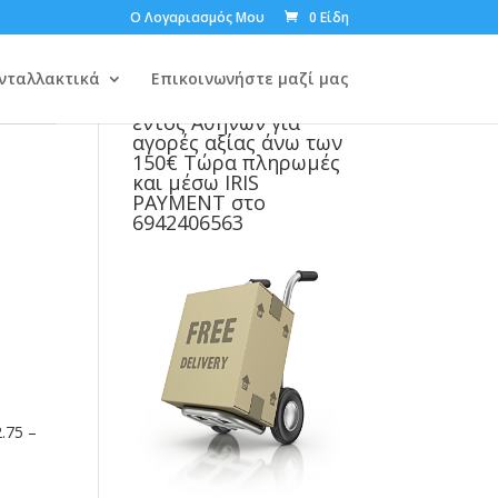
Ο Λογαριασμός Μου
0 Είδη
νταλλακτικά
Επικοινωνήστε μαζί μας
Δωρεάν μεταφορικά
εντός Αθηνών για
αγορές αξίας άνω των
150€ Τώρα πληρωμές
και μέσω IRIS
PAYMENT στο
6942406563
.75 –