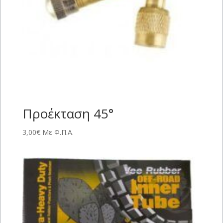
Προέκταση 45°
3,00
€
Με Φ.Π.Α.