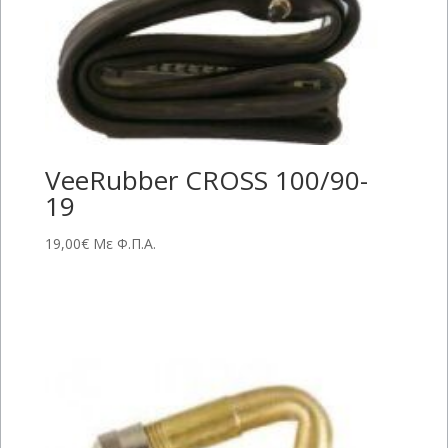
VeeRubber CROSS 100/90-
19
19,00
€
Με Φ.Π.Α.