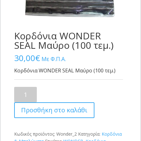
Κορδόνια WONDER
SEAL Μαύρο (100 τεμ.)
30,00
€
Με Φ.Π.Α.
Κορδόνια WONDER SEAL Μαύρο (100 τεμ.)
Κορδόνια
WONDER
SEAL
Προσθήκη στο καλάθι
Μαύρο
(100
τεμ.)
ποσότητα
Κωδικός προϊόντος:
Wonder_2
Κατηγορία:
Κορδόνια