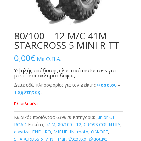
80/100 – 12 M/C 41M
STARCROSS 5 MINI R TT
0,00
€
Με Φ.Π.Α.
Υψηλής απόδοσης ελαστικά motocross για
μικτό και σκληρό έδαφος.
Δείτε εδώ πληροφορίες για τον Δείκτης
Φορτίου
–
Ταχύτητας
.
Εξαντλημένο
Κωδικός προϊόντος:
639620
Κατηγορία:
Junior OFF-
ROAD
Ετικέτες:
41M
,
80/100 - 12
,
CROSS COUNTRY
,
elastika
,
ENDURO
,
MICHELIN
,
moto
,
ON-OFF
,
STARCROSS 5 MINI
,
Trail
,
ελαστικα
,
ελαστικα