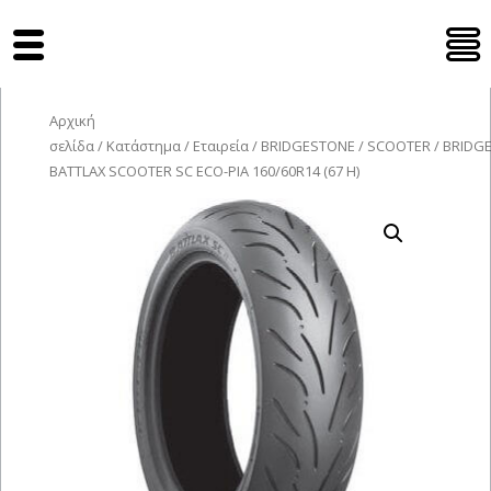
Tyres Moto
Αρχική
σελίδα
/
Κατάστημα
/
Εταιρεία
/
BRIDGESTONE
/
SCOOTER
/ BRIDG
BATTLAX SCOOTER SC ECO-PIA 160/60R14 (67 H)