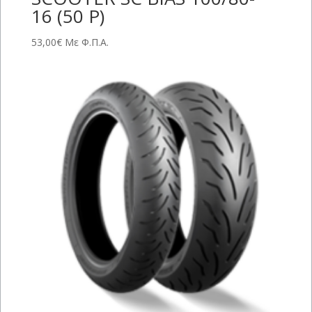
16 (50 P)
53,00
€
Με Φ.Π.Α.