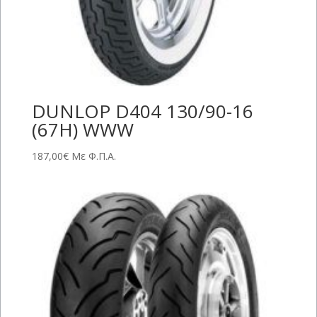
DUNLOP D404 130/90-16
(67H) WWW
187,00
€
Με Φ.Π.Α.