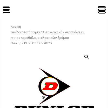
Tyres Moto
Αρχική
σελίδα
/
Κατάστημα
/
Ανταλλακτικά
/
Αεροθάλαμοι
Moto
/
Αεροθάλαμοι ελαστικών δρόμου
Dunlop
/ DUNLOP 120/70R17