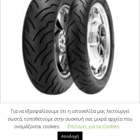
DUNLOP AMERICAN ELITE
Για να εξασφαλίσουμε ότι η ιστοσελίδα μας λειτουργεί
MT90 B 16 (74H) WWW MT
σωστά, τοποθετούμε στην συσκευή σας μικρά αρχεία που
0,00
€
Με Φ.Π.Α.
ονομάζονται cookies.
Επιλογές για τα Cookies
Αποδοχή