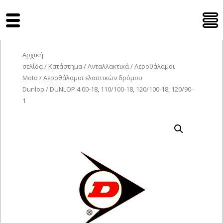
Tyres Moto
Αρχική
σελίδα
/
Κατάστημα
/
Ανταλλακτικά
/
Αεροθάλαμοι
Moto
/
Αεροθάλαμοι ελαστικών δρόμου
Dunlop
/ DUNLOP 4.00-18, 110/100-18, 120/100-18, 120/90-
1