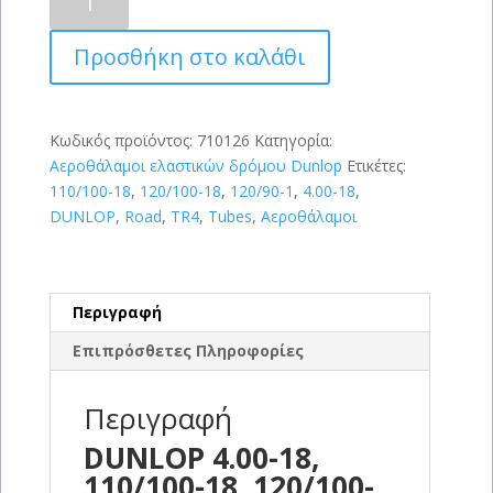
4.00-
18,
Προσθήκη στο καλάθι
110/100-
18,
120/100-
18,
Κωδικός προϊόντος:
710126
Κατηγορία:
120/90-
Αεροθάλαμοι ελαστικών δρόμου Dunlop
Ετικέτες:
1
110/100-18
,
120/100-18
,
120/90-1
,
4.00-18
,
ποσότητα
DUNLOP
,
Road
,
TR4
,
Tubes
,
Αεροθάλαμοι
Περιγραφή
Επιπρόσθετες Πληροφορίες
Περιγραφή
DUNLOP 4.00-18,
110/100-18, 120/100-