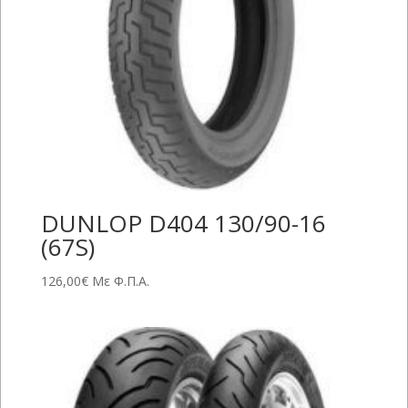
DUNLOP D404 130/90-16
(67S)
126,00
€
Με Φ.Π.Α.