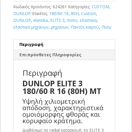
Κωδικός προϊόντος:
624261
Κατηγορίες:
CUSTOM
,
DUNLOP
Ετικέτες:
180/60-16
,
80H
,
Custom
,
DUNLOP
,
elastika
,
ELITE 3
,
moto
,
ελαστικα
,
ελαστικα μηχανων
,
μηχανων
,
Παντός καιρού
,
Πίσω
Περιγραφή
Επιπρόσθετες Πληροφορίες
Περιγραφή
DUNLOP ELITE 3
180/60 R 16 (80H) MT
Υψηλή χιλιομετρική
απόδοση, χαρακτηριστικά
ομοιόμορφης φθοράς και
κορυφαίο κράτημα.
Διαθέσιμο σε radial κατασκευή, το ELITE 3