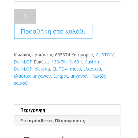
DUNLOP
ELITE
4
Προσθήκη στο καλάθι
130/70
R
18
(63H)
Κωδικός προϊόντος:
635374
Κατηγορίες:
CUSTOM
,
ποσότητα
DUNLOP
Ετικέτες:
130/70-18
,
63H
,
Custom
,
DUNLOP
,
elastika
,
ELITE 4
,
moto
,
ελαστικα
,
ελαστικα μηχανων
,
Εμπρός
,
μηχανων
,
Παντός
καιρού
Περιγραφή
Επιπρόσθετες Πληροφορίες