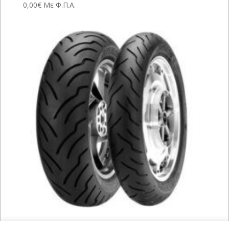
0,00
€
Με Φ.Π.Α.
DUNLOP AMERICAN ELITE