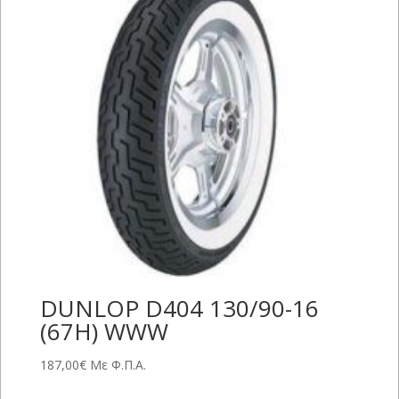
DUNLOP D404 130/90-16
(67H) WWW
187,00
€
Με Φ.Π.Α.