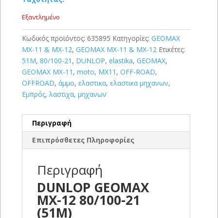
Εξαντλημένο
Κωδικός προϊόντος:
635895
Κατηγορίες:
GEOMAX
MX-11 & MX-12
,
GEOMAX MX-11 & MX-12
Ετικέτες:
51M
,
80/100-21
,
DUNLOP
,
elastika
,
GEOMAX
,
GEOMAX MX-11
,
moto
,
MX11
,
OFF-ROAD
,
OFFROAD
,
άμμο
,
ελαστικα
,
ελαστικα μηχανων
,
Εμπρός
,
λαστιχα
,
μηχανων
Περιγραφή
Επιπρόσθετες Πληροφορίες
Περιγραφή
DUNLOP GEOMAX
MX-12 80/100-21
(51M)