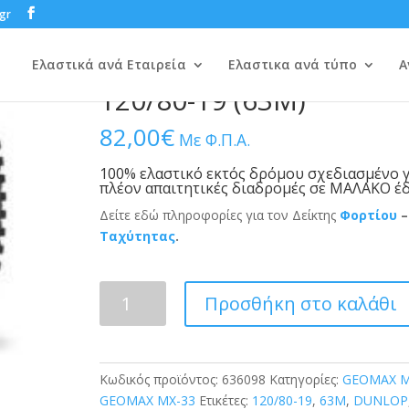
gr
/
OFF-ROAD
/
DUNLOP
/
GEOMAX MX-33
/ DUNLOP GEOMAX MX-33 120/80-19
DUNLOP GEOMAX MX-3
Ελαστικά ανά Εταιρεία
Ελαστικα ανά τύπο
Α
120/80-19 (63M)
82,00
€
Με Φ.Π.Α.
100% ελαστικό εκτός δρόμου σχεδιασμένο γ
πλέον απαιτητικές διαδρομές σε ΜΑΛΑΚΟ έ
Δείτε εδώ πληροφορίες για τον Δείκτης
Φορτίου
–
Ταχύτητας
.
DUNLOP
Προσθήκη στο καλάθι
GEOMAX
MX-
33
120/80-
Κωδικός προϊόντος:
636098
Κατηγορίες:
GEOMAX M
19
GEOMAX MX-33
Ετικέτες:
120/80-19
,
63M
,
DUNLOP