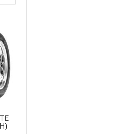
ITE
H)