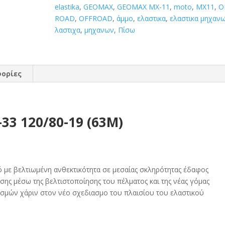
(63M)
elastika
,
GEOMAX
,
GEOMAX MX-11
,
moto
,
MX11
,
O
ποσότητα
ROAD
,
OFFROAD
,
άμμο
,
ελαστικα
,
ελαστικα μηχαν
λαστιχα
,
μηχανων
,
Πίσω
ορίες
3 120/80-19 (63M)
με βελτιωμένη ανθεκτικότητα σε μεσαίας σκληρότητας έδαφος
ης μέσω της βελτιστοποίησης του πέλματος και της νέας γόμας
σμών χάριν στον νέο σχεδιασμο του πλαισίου του ελαστικού