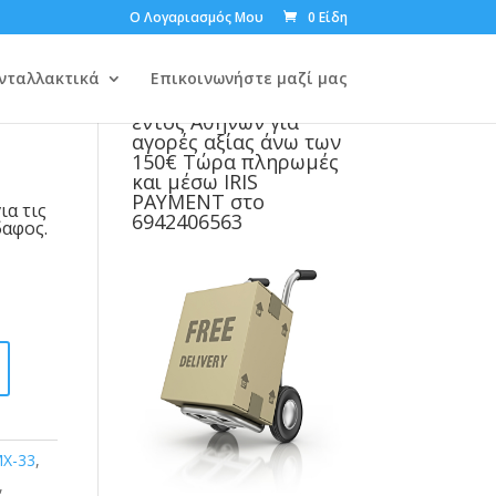
Ο Λογαριασμός Μου
0 Είδη
 (63M)
3
νταλλακτικά
Επικοινωνήστε μαζί μας
Δωρεάν μεταφορικά
εντός Αθηνών για
αγορές αξίας άνω των
150€ Τώρα πληρωμές
και μέσω IRIS
PAYMENT στο
ια τις
6942406563
δαφος.
X-33
,
,