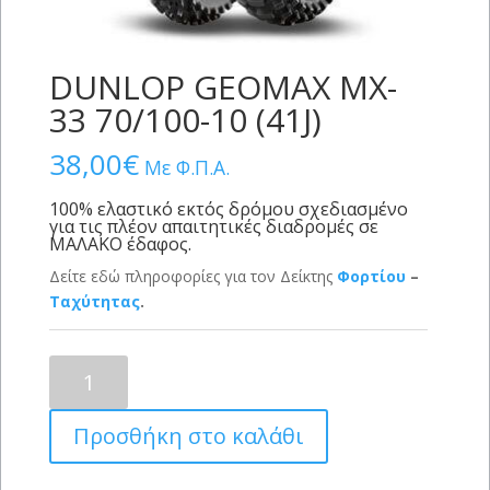
DUNLOP GEOMAX MX-
33 70/100-10 (41J)
38,00
€
Με Φ.Π.Α.
100% ελαστικό εκτός δρόμου σχεδιασμένο
για τις πλέον απαιτητικές διαδρομές σε
ΜΑΛΑΚΟ έδαφος.
Δείτε εδώ πληροφορίες για τον Δείκτης
Φορτίου
–
Ταχύτητας
.
DUNLOP
GEOMAX
MX-
Προσθήκη στο καλάθι
33
70/100-