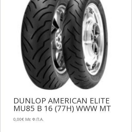
DUNLOP AMERICAN ELITE
MU85 B 16 (77H) WWW MT
0,00
€
Με Φ.Π.Α.