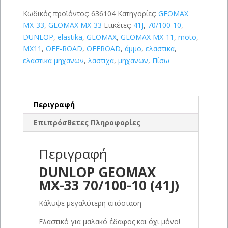
10
(41J)
Κωδικός προϊόντος:
636104
Κατηγορίες:
GEOMAX
ποσότητα
MX-33
,
GEOMAX MX-33
Ετικέτες:
41J
,
70/100-10
,
DUNLOP
,
elastika
,
GEOMAX
,
GEOMAX MX-11
,
moto
,
MX11
,
OFF-ROAD
,
OFFROAD
,
άμμο
,
ελαστικα
,
ελαστικα μηχανων
,
λαστιχα
,
μηχανων
,
Πίσω
Περιγραφή
Επιπρόσθετες Πληροφορίες
Περιγραφή
DUNLOP GEOMAX
MX-33 70/100-10 (41J)
Κάλυψε μεγαλύτερη απόσταση
Ελαστικό για μαλακό έδαφος και όχι μόνο!