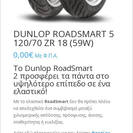
DUNLOP ROADSMART 5
120/70 ZR 18 (59W)
0,00
€
Με Φ.Π.Α.
Το Dunlop RoadSmart
2 προσφέρει τα πάντα στο
υψηλότερο επίπεδο σε ένα
ελαστικό!
Με το ελαστικό
RoadSmart
δεν θα πρέπει πλέον
να αποδεχθείτε ένα συμβιβασμό μεταξύ
χιλιομετρικής απόδοσης, πρόσφυσης, άνεσης,
σταθερότητας ή ευελιξίας.
Δείτε εδώ πληροφορίες για τον Δείκτης
Φορτίου
–