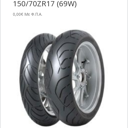
150/70ZR17 (69W)
0,00
€
Με Φ.Π.Α.