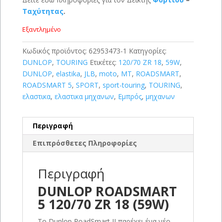
Ταχύτητας
.
Εξαντλημένο
Κωδικός προϊόντος:
62953473-1
Κατηγορίες:
DUNLOP
,
TOURING
Ετικέτες:
120/70 ZR 18
,
59W
,
DUNLOP
,
elastika
,
JLB
,
moto
,
MT
,
ROADSMART
,
ROADSMART 5
,
SPORT
,
sport-touring
,
TOURING
,
ελαστικα
,
ελαστικα μηχανων
,
Εμπρός
,
μηχανων
Περιγραφή
Επιπρόσθετες Πληροφορίες
Περιγραφή
DUNLOP ROADSMART
5 120/70 ZR 18 (59W)
Το Dunlop RoadSmart II παρέχει ένα νέο