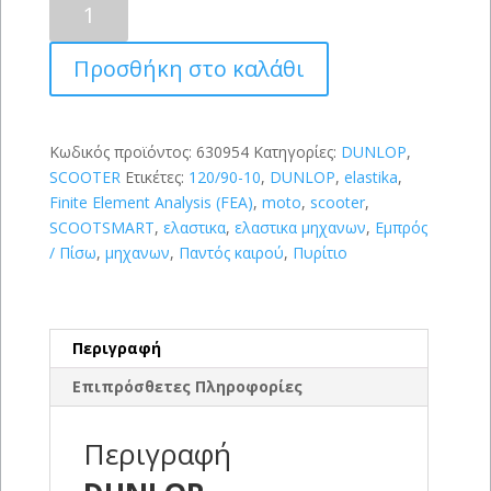
SCOOTSMART
120/90-
Προσθήκη στο καλάθι
10
(66L)
ποσότητα
Κωδικός προϊόντος:
630954
Κατηγορίες:
DUNLOP
,
SCOOTER
Ετικέτες:
120/90-10
,
DUNLOP
,
elastika
,
Finite Element Analysis (FEA)
,
moto
,
scooter
,
SCOOTSMART
,
ελαστικα
,
ελαστικα μηχανων
,
Εμπρός
/ Πίσω
,
μηχανων
,
Παντός καιρού
,
Πυρίτιο
Περιγραφή
Επιπρόσθετες Πληροφορίες
Περιγραφή