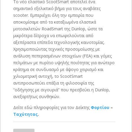
Το νέο ελαστικό ScootSmart αποτελεί ένα
σημαντικό εξελικτικό βήμα για τους αναβάτες
scooter. Εμπεριέχει όλη την εμπειρία που
αποκομίσαμε από τα καταξιωμένα ελαστικά
μοτοσικλετών RoadSmart της Dunlop, ώστε τα
μικρότερα δίτροχα να επωφελούνται από
αξεπέραστα επίπεδα τεχνολογικής καινοτομίας.
Χρησιμοποιώντας τεχνικές προσομοίωσης με
ανάλυση πεπερασμένων στοιχείων (FEA) και γόμες
πελμάτων με πυρίτιο υψηλής ποιότητας για ανώτερο
κράτημα σε συνδυασμό με άψογο χειρισμό και
χιλιομετρική αντοχή, το ScootSmart
αντιπροσωπεύει επάξια τη φιλοσοφία της
“οδήγησης με σιγουριά” που πρεσβεύει η Dunlop,
ανεξαρτήτως συνθηκών.
Δείτε εδώ πληροφορίες για τον Δείκτης
Φορτίου
–
Ταχύτητας
.
DUNLOP