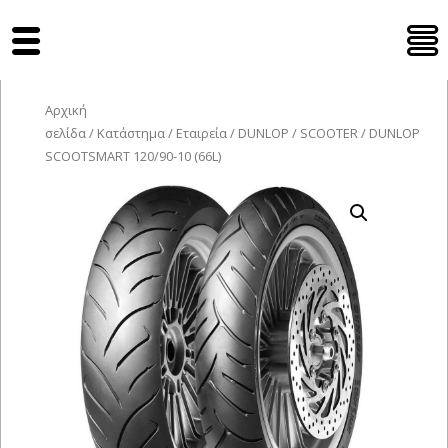
Tyres Moto
Αρχική
σελίδα
/
Κατάστημα
/
Εταιρεία
/
DUNLOP
/
SCOOTER
/ DUNLOP
SCOOTSMART 120/90-10 (66L)