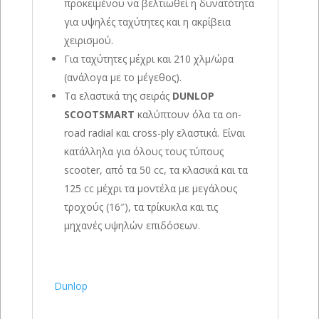
προκειμένου να βελτιωθεί η δυνατότητα
για υψηλές ταχύτητες και η ακρίβεια
χειρισμού.
Για ταχύτητες μέχρι και 210 χλμ/ώρα
(ανάλογα με το μέγεθος).
Τα ελαστικά της σειράς
DUNLOP
SCOOTSMART
καλύπτουν όλα τα on-
road radial και cross-ply ελαστικά. Είναι
κατάλληλα για όλους τους τύπους
scooter, από τα 50 cc, τα κλασικά και τα
125 cc μέχρι τα μοντέλα με μεγάλους
τροχούς (16″), τα τρίκυκλα και τις
μηχανές υψηλών επιδόσεων.
Dunlop