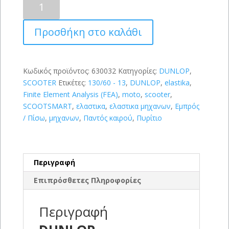
SCOOTSMART
130/60-
Προσθήκη στο καλάθι
13
(60P)
ποσότητα
Κωδικός προϊόντος:
630032
Κατηγορίες:
DUNLOP
,
SCOOTER
Ετικέτες:
130/60 - 13
,
DUNLOP
,
elastika
,
Finite Element Analysis (FEA)
,
moto
,
scooter
,
SCOOTSMART
,
ελαστικα
,
ελαστικα μηχανων
,
Εμπρός
/ Πίσω
,
μηχανων
,
Παντός καιρού
,
Πυρίτιο
Περιγραφή
Επιπρόσθετες Πληροφορίες
Περιγραφή