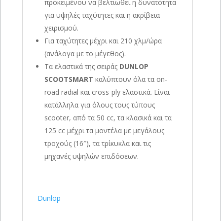
προκειμένου να βελτιωθεί η δυνατότητα
για υψηλές ταχύτητες και η ακρίβεια
χειρισμού.
Για ταχύτητες μέχρι και 210 χλμ/ώρα
(ανάλογα με το μέγεθος).
Τα ελαστικά της σειράς
DUNLOP
SCOOTSMART
καλύπτουν όλα τα on-
road radial και cross-ply ελαστικά. Είναι
κατάλληλα για όλους τους τύπους
scooter, από τα 50 cc, τα κλασικά και τα
125 cc μέχρι τα μοντέλα με μεγάλους
τροχούς (16″), τα τρίκυκλα και τις
μηχανές υψηλών επιδόσεων.
Dunlop