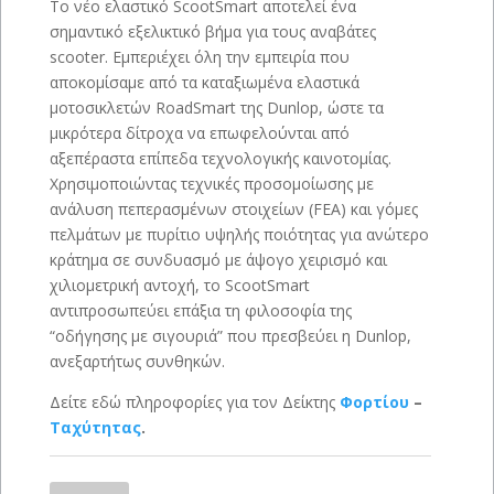
Το νέο ελαστικό ScootSmart αποτελεί ένα
σημαντικό εξελικτικό βήμα για τους αναβάτες
scooter. Εμπεριέχει όλη την εμπειρία που
αποκομίσαμε από τα καταξιωμένα ελαστικά
μοτοσικλετών RoadSmart της Dunlop, ώστε τα
μικρότερα δίτροχα να επωφελούνται από
αξεπέραστα επίπεδα τεχνολογικής καινοτομίας.
Χρησιμοποιώντας τεχνικές προσομοίωσης με
ανάλυση πεπερασμένων στοιχείων (FEA) και γόμες
πελμάτων με πυρίτιο υψηλής ποιότητας για ανώτερο
κράτημα σε συνδυασμό με άψογο χειρισμό και
χιλιομετρική αντοχή, το ScootSmart
αντιπροσωπεύει επάξια τη φιλοσοφία της
“οδήγησης με σιγουριά” που πρεσβεύει η Dunlop,
ανεξαρτήτως συνθηκών.
Δείτε εδώ πληροφορίες για τον Δείκτης
Φορτίου
–
Ταχύτητας
.
DUNLOP