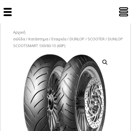
Tyres Moto
Αρχική
σελίδα
/
Κατάστημα
/
Εταιρεία
/
DUNLOP
/
SCOOTER
/ DUNLOP
SCOOTSMART 130/60-13 (60P)