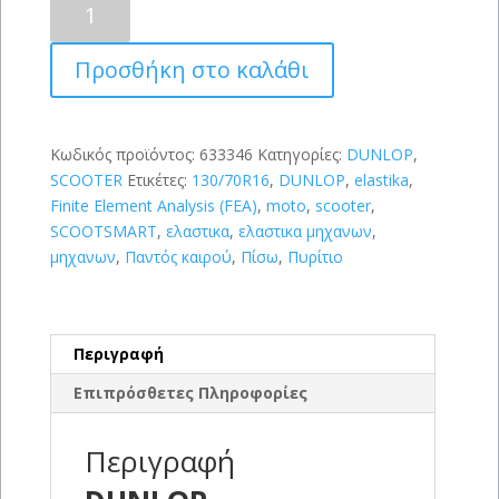
SCOOTSMART
130/70R16
Προσθήκη στο καλάθι
(61S)
ποσότητα
Κωδικός προϊόντος:
633346
Κατηγορίες:
DUNLOP
,
SCOOTER
Ετικέτες:
130/70R16
,
DUNLOP
,
elastika
,
Finite Element Analysis (FEA)
,
moto
,
scooter
,
SCOOTSMART
,
ελαστικα
,
ελαστικα μηχανων
,
μηχανων
,
Παντός καιρού
,
Πίσω
,
Πυρίτιο
Περιγραφή
Επιπρόσθετες Πληροφορίες
Περιγραφή