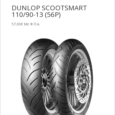
DUNLOP SCOOTSMART
110/90-13 (56P)
57,00
€
Με Φ.Π.Α.