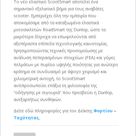
Το νέο ελαστικό ScootSmart αποτελεί ένα
σημαντικό εξελικτικό βήμα για τους αναβάτες
scooter. Εμπεριέχει όλη την εμπειρία που
αποκομίσαμε από τα καταξιωμένα ελαστικά
μοτοσικλετών RoadSmart της Dunlop, ώστε τα
μικρότερα δίτροχα να επωφελούνται από
αξεπέραστα επίπεδα τεχνολογικής καινοτομίας.
Χρησιμοποιώντας τεχνικές προσομοίωσης με
ανάλυση πεπερασμένων στοιχείων (FEA) και γόμες
πελμάτων με πυρίτιο υψηλής ποιότητας για ανώτερο
κράτημα σε συνδυασμό με άψογο χειρισμό και
χιλιομετρική αντοχή, το ScootSmart
αντιπροσωπεύει επάξια τη φιλοσοφία της
“οδήγησης με σιγουριά” που πρεσβεύει η Dunlop,
ανεξαρτήτως συνθηκών.
Δείτε εδώ πληροφορίες για τον Δείκτης
Φορτίου
–
Ταχύτητας
.
DUNLOP