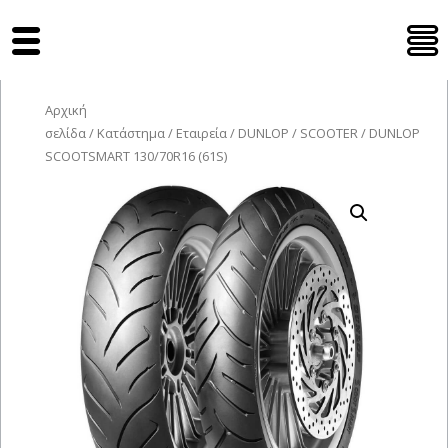
Tyres Moto
Αρχική
σελίδα
/
Κατάστημα
/
Εταιρεία
/
DUNLOP
/
SCOOTER
/ DUNLOP
SCOOTSMART 130/70R16 (61S)