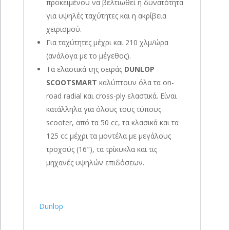
προκειμένου να βελτιωθεί η δυνατότητα
για υψηλές ταχύτητες και η ακρίβεια
χειρισμού.
Για ταχύτητες μέχρι και 210 χλμ/ώρα
(ανάλογα με το μέγεθος).
Τα ελαστικά της σειράς
DUNLOP
SCOOTSMART
καλύπτουν όλα τα on-
road radial και cross-ply ελαστικά. Είναι
κατάλληλα για όλους τους τύπους
scooter, από τα 50 cc, τα κλασικά και τα
125 cc μέχρι τα μοντέλα με μεγάλους
τροχούς (16″), τα τρίκυκλα και τις
μηχανές υψηλών επιδόσεων.
Dunlop