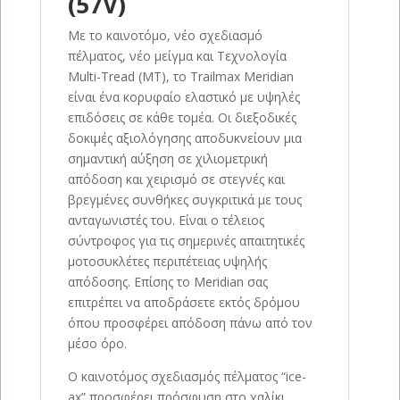
(57V)
Με το καινοτόμο, νέο σχεδιασμό
πέλματος, νέο μείγμα και Τεχνολογία
Multi-Tread (MT), το Trailmax Meridian
είναι ένα κορυφαίο ελαστικό με υψηλές
επιδόσεις σε κάθε τομέα. Οι διεξοδικές
δοκιμές αξιολόγησης αποδυκνείουν μια
σημαντική αύξηση σε χιλιομετρική
απόδοση και χειρισμό σε στεγνές και
βρεγμένες συνθήκες συγκριτικά με τους
ανταγωνιστές του. Είναι ο τέλειος
σύντροφος για τις σημερινές απαιτητικές
μοτοσυκλέτες περιπέτειας υψηλής
απόδοσης. Επίσης το Meridian σας
επιτρέπει να αποδράσετε εκτός δρόμου
όπου προσφέρει απόδοση πάνω από τον
μέσο όρο.
Ο καινοτόμος σχεδιασμός πέλματος “ice-
ax” προσφέρει πρόσφυση στο χαλίκι,