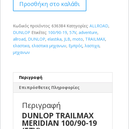
Προσθήκη στο καλάθι
100/90-
19
(57V)
ποσότητα
Κωδικός προϊόντος:
636384
Κατηγορίες:
ALLROAD
,
DUNLOP
Ετικέτες:
100/90-19
,
57V
,
adventure
,
allroad
,
DUNLOP
,
elastika
,
JLB
,
moto
,
TRAILMAX
,
ελαστικα
,
ελαστικα μηχανων
,
Εμπρός
,
λαστιχα
,
μηχανων
Περιγραφή
Επιπρόσθετες Πληροφορίες
Περιγραφή
DUNLOP TRAILMAX
MERIDIAN 100/90-19