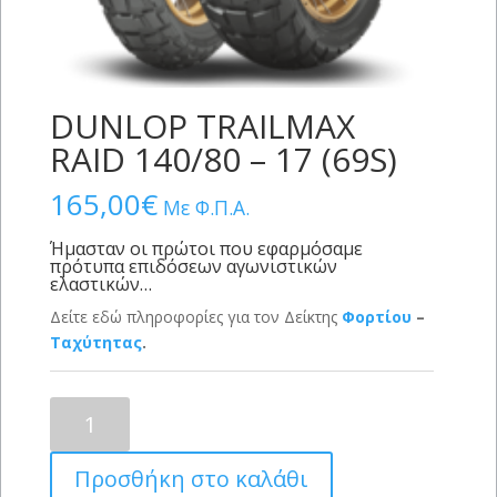
DUNLOP TRAILMAX
RAID 140/80 – 17 (69S)
165,00
€
Με Φ.Π.Α.
Ήμασταν οι πρώτοι που εφαρμόσαμε
πρότυπα επιδόσεων αγωνιστικών
ελαστικών…
Δείτε εδώ πληροφορίες για τον Δείκτης
Φορτίου
–
Ταχύτητας
.
DUNLOP
TRAILMAX
RAID
Προσθήκη στο καλάθι
140/80