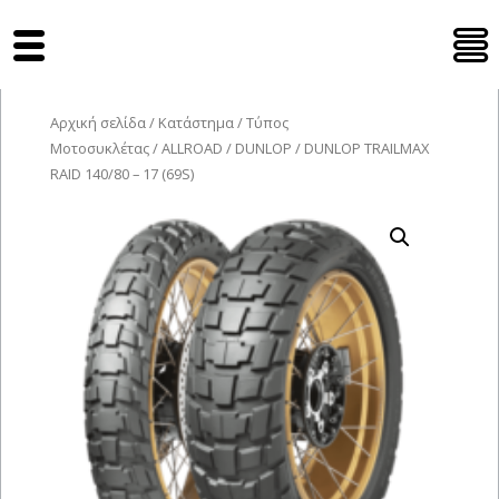
Tyres Moto
Αρχική σελίδα
/
Κατάστημα
/
Τύπος
Μοτοσυκλέτας
/
ALLROAD
/
DUNLOP
/ DUNLOP TRAILMAX
RAID 140/80 – 17 (69S)