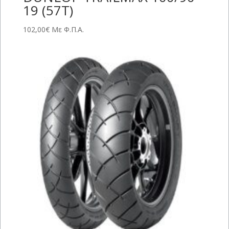
19 (57T)
102,00
€
Με Φ.Π.Α.