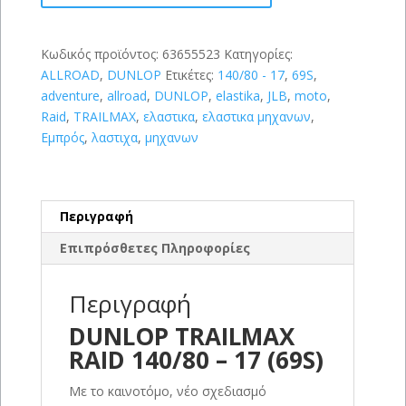
-
17
(69S)
Κωδικός προϊόντος:
63655523
Κατηγορίες:
ποσότητα
ALLROAD
,
DUNLOP
Ετικέτες:
140/80 - 17
,
69S
,
adventure
,
allroad
,
DUNLOP
,
elastika
,
JLB
,
moto
,
Raid
,
TRAILMAX
,
ελαστικα
,
ελαστικα μηχανων
,
Εμπρός
,
λαστιχα
,
μηχανων
Περιγραφή
Επιπρόσθετες Πληροφορίες
Περιγραφή
DUNLOP TRAILMAX
RAID 140/80 – 17 (69S)
Με το καινοτόμο, νέο σχεδιασμό