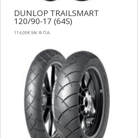
DUNLOP TRAILSMART
120/90-17 (64S)
114,00
€
Με Φ.Π.Α.