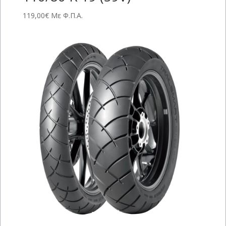
119,00
€
Με Φ.Π.Α.