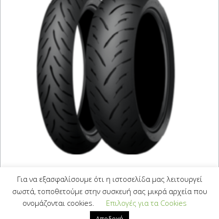
DUNLOP GPR-300 180/55
Για να εξασφαλίσουμε ότι η ιστοσελίδα μας λειτουργεί
ZR 17 (73W)
σωστά, τοποθετούμε στην συσκευή σας μικρά αρχεία που
ονομάζονται cookies.
Επιλογές για τα Cookies
109,00
€
Με Φ.Π.Α.
Αποδοχή