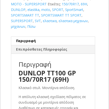
MOTO - SUPERSPORT
Ετικέτες:
150/70R17
,
69H
,
DUNLOP
,
elastika
,
moto
,
SPORT
,
SportSmart
,
SPORTSMART TT
,
SPORTSMART TT SPORT
,
SUPERSPORT
,
SVT
,
ελαστικα
,
ελαστικα μηχανων
,
μηχανων
,
Πίσω
Περιγραφή
Επιπρόσθετες Πληροφορίες
Περιγραφή
DUNLOP TT100 GP
150/70R17 (69H)
Κλασικό στυλ. Μοντέρνα απόδοση.
Η απόλυτη κλασική σχεδίαση πέλματος σε
συνδυασμό με μοντέρνα απόδοση
Διαθέσιμο σε κατασκευές crossply και