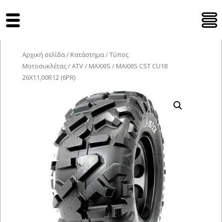
Tyres Moto
Αρχική σελίδα
/
Κατάστημα
/
Τύπος
Μοτοσυκλέτας
/
ATV
/
MAXXIS
/ MAXXIS CST CU18
26X11,00R12 (6PR)