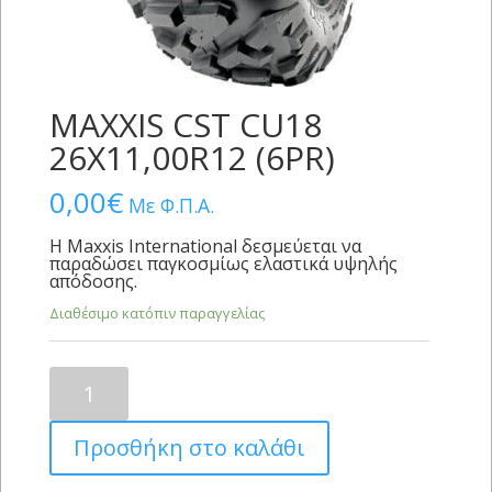
MAXXIS CST CU18
26X11,00R12 (6PR)
0,00
€
Με Φ.Π.Α.
Η Maxxis International δεσμεύεται να
παραδώσει παγκοσμίως ελαστικά υψηλής
απόδοσης.
Διαθέσιμο κατόπιν παραγγελίας
MAXXIS
CST
CU18
Προσθήκη στο καλάθι
26X11,00R12
(6PR)