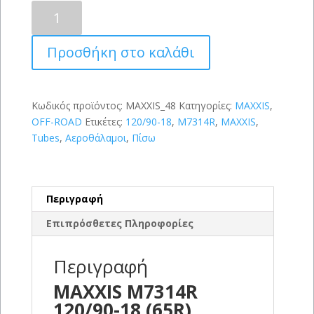
MAXXIS
M7314R
120/90-
Προσθήκη στο καλάθι
18
(65R)
ποσότητα
Κωδικός προϊόντος:
MAXXIS_48
Κατηγορίες:
MAXXIS
,
OFF-ROAD
Ετικέτες:
120/90-18
,
M7314R
,
MAXXIS
,
Tubes
,
Αεροθάλαμοι
,
Πίσω
Περιγραφή
Επιπρόσθετες Πληροφορίες
Περιγραφή
MAXXIS M7314R
120/90-18 (65R)