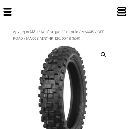
Tyres Moto
Αρχική σελίδα
/
Κατάστημα
/
Εταιρεία
/
MAXXIS
/
OFF-
ROAD
/ MAXXIS M7314R 120/90-18 (65R)