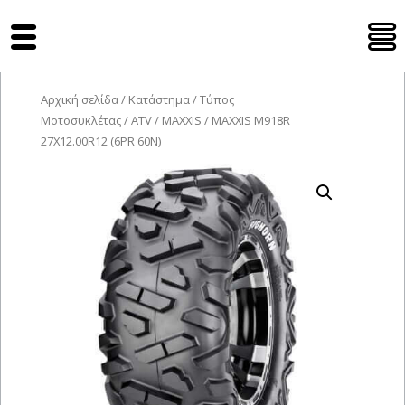
Tyres Moto
Αρχική σελίδα
/
Κατάστημα
/
Τύπος
Μοτοσυκλέτας
/
ATV
/
MAXXIS
/ MAXXIS M918R
27X12.00R12 (6PR 60Ν)