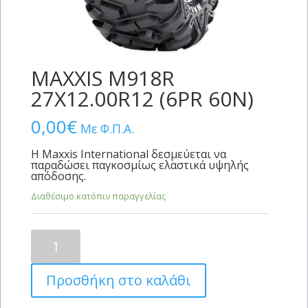
MAXXIS M918R
27X12.00R12 (6PR 60Ν)
0,00
€
Με Φ.Π.Α.
Η Maxxis International δεσμεύεται να
παραδώσει παγκοσμίως ελαστικά υψηλής
απόδοσης.
Διαθέσιμο κατόπιν παραγγελίας
MAXXIS
M918R
27X12.00R12
Προσθήκη στο καλάθι
(6PR
60Ν)