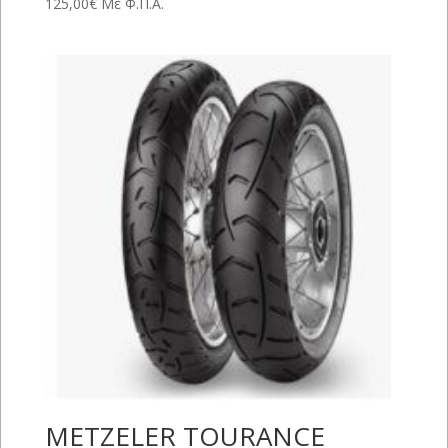
125,00
€
Με Φ.Π.Α.
METZELER TOURANCE