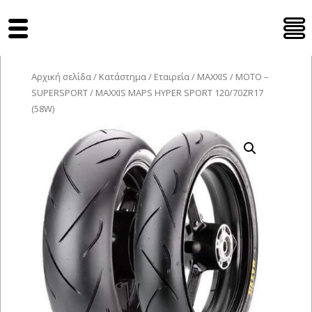
Tyres Moto
Αρχική σελίδα
/
Κατάστημα
/
Εταιρεία
/
MAXXIS
/
MOTO –
SUPERSPORT
/ MAXXIS MAPS HYPER SPORT 120/70ZR17
(58W)