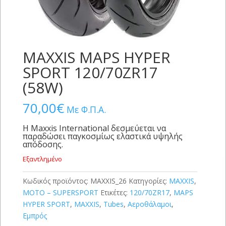
MAXXIS MAPS HYPER
SPORT 120/70ZR17
(58W)
70,00
€
Με Φ.Π.Α.
Η Maxxis International δεσμεύεται να
παραδώσει παγκοσμίως ελαστικά υψηλής
απόδοσης.
Εξαντλημένο
Κωδικός προϊόντος:
MAXXIS_26
Κατηγορίες:
MAXXIS
,
MOTO – SUPERSPORT
Ετικέτες:
120/70ZR17
,
MAPS
HYPER SPORT
,
MAXXIS
,
Tubes
,
Αεροθάλαμοι
,
Εμπρός