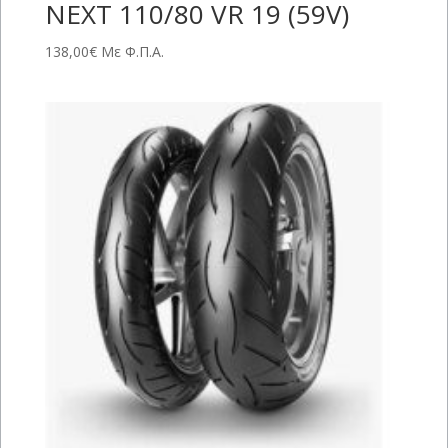
NEXT 110/80 VR 19 (59V)
138,00
€
Με Φ.Π.Α.