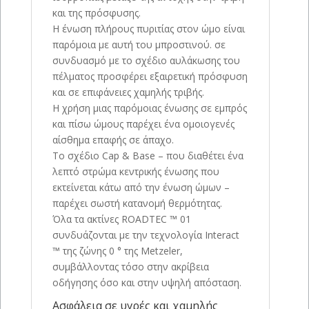
και της πρόσφυσης.
Η ένωση πλήρους πυριτίας στον ώμο είναι
παρόμοια με αυτή του μπροστινού. σε
συνδυασμό με το σχέδιο αυλάκωσης του
πέλματος προσφέρει εξαιρετική πρόσφυση
και σε επιφάνειες χαμηλής τριβής.
Η χρήση μιας παρόμοιας ένωσης σε εμπρός
και πίσω ώμους παρέχει ένα ομοιογενές
αίσθημα επαφής σε άπαχο.
Το σχέδιο Cap & Base – που διαθέτει ένα
λεπτό στρώμα κεντρικής ένωσης που
εκτείνεται κάτω από την ένωση ώμων –
παρέχει σωστή κατανομή θερμότητας.
Όλα τα ακτίνες ROADTEC ™ 01
συνδυάζονται με την τεχνολογία Interact
™ της ζώνης 0 ° της Metzeler,
συμβάλλοντας τόσο στην ακρίβεια
οδήγησης όσο και στην υψηλή απόσταση.
Ασφάλεια σε υγρές και χαμηλής