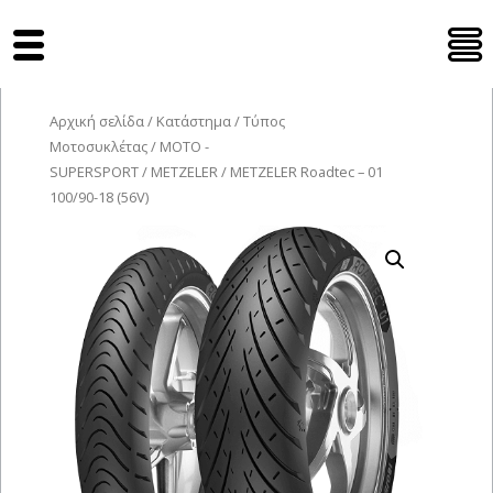
Tyres Moto
Αρχική σελίδα
/
Κατάστημα
/
Τύπος
Μοτοσυκλέτας
/
MOTO -
SUPERSPORT
/
METZELER
/ METZELER Roadtec – 01
100/90-18 (56V)