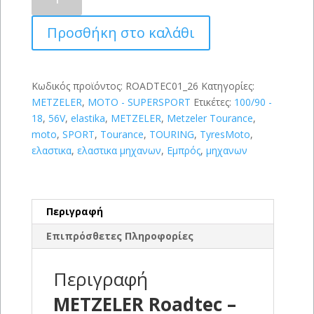
Roadtec
-
Προσθήκη στο καλάθι
01
100/90-
18
(56V)
Κωδικός προϊόντος:
ROADTEC01_26
Κατηγορίες:
ποσότητα
METZELER
,
MOTO - SUPERSPORT
Ετικέτες:
100/90 -
18
,
56V
,
elastika
,
METZELER
,
Metzeler Tourance
,
moto
,
SPORT
,
Tourance
,
TOURING
,
TyresMoto
,
ελαστικα
,
ελαστικα μηχανων
,
Εμπρός
,
μηχανων
Περιγραφή
Επιπρόσθετες Πληροφορίες
Περιγραφή
METZELER Roadtec –