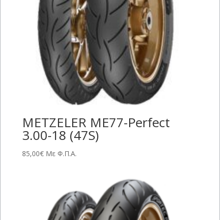
METZELER ME77-Perfect
3.00-18 (47S)
85,00
€
Με Φ.Π.Α.