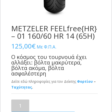
METZELER FEELfree{HR}
– 01 160/60 HR 14 (65H)
125,00
€
Με Φ.Π.Α.
Ο κόσμος του τουρνουά έχει
αλλάξει: βόλτα μακρύτερα,
βόλτα ακόμα, βόλτα
ασφαλέστερη
Δείτε εδώ πληροφορίες για τον Δείκτης
Φορτίου
–
Ταχύτητας
.
METZELER
FEELfree{HR}