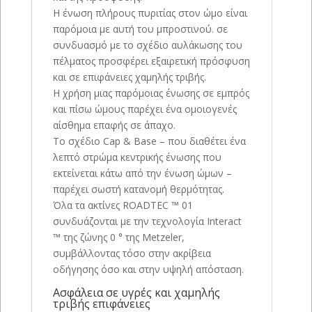
Η ένωση πλήρους πυριτίας στον ώμο είναι
παρόμοια με αυτή του μπροστινού. σε
συνδυασμό με το σχέδιο αυλάκωσης του
πέλματος προσφέρει εξαιρετική πρόσφυση
και σε επιφάνειες χαμηλής τριβής.
Η χρήση μιας παρόμοιας ένωσης σε εμπρός
και πίσω ώμους παρέχει ένα ομοιογενές
αίσθημα επαφής σε άπαχο.
Το σχέδιο Cap & Base – που διαθέτει ένα
λεπτό στρώμα κεντρικής ένωσης που
εκτείνεται κάτω από την ένωση ώμων –
παρέχει σωστή κατανομή θερμότητας.
Όλα τα ακτίνες ROADTEC ™ 01
συνδυάζονται με την τεχνολογία Interact
™ της ζώνης 0 ° της Metzeler,
συμβάλλοντας τόσο στην ακρίβεια
οδήγησης όσο και στην υψηλή απόσταση.
Ασφάλεια σε υγρές και χαμηλής
τριβής επιφάνειες