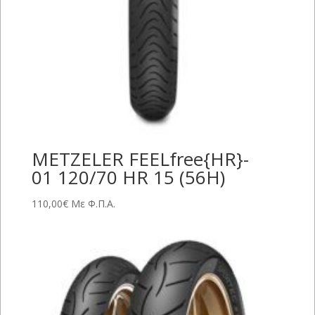
METZELER FEELfree{HR}-
01 120/70 HR 15 (56H)
110,00
€
Με Φ.Π.Α.