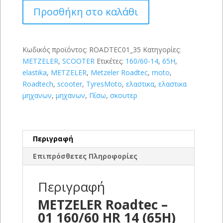
-
Προσθήκη στο καλάθι
01
160/60
HR
14
Κωδικός προϊόντος:
ROADTEC01_35
Κατηγορίες:
(65H)
METZELER
,
SCOOTER
Ετικέτες:
160/60-14
,
65H
,
ποσότητα
elastika
,
METZELER
,
Metzeler Roadtec
,
moto
,
Roadtech
,
scooter
,
TyresMoto
,
ελαστικα
,
ελαστικα
μηχανων
,
μηχανων
,
Πίσω
,
σκουτερ
Περιγραφή
Επιπρόσθετες Πληροφορίες
Περιγραφή
METZELER Roadtec –
01 160/60 HR 14 (65H)