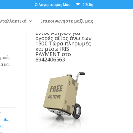
Ο Λογαριασμός Μου
0 Είδη
νταλλακτικά
Επικοινωνήστε μαζί μας
Δωρεάν μεταφορικά
εντός Αθηνών για
αγορές αξίας άνω των
150€ Τώρα πληρωμές
και μέσω IRIS
PAYMENT στο
ηχανές
6942406563
α και
:
astika
,
ec