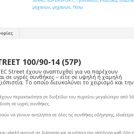
Street
,
SUPERSPORT
,
TyresMoto
,
ελαστικα
,
ελαστι
μηχανων
,
μηχανων
,
Πίσω
ορίες
REET 100/90-14 (57P)
EC Street έχουν αναπτυχθεί για να παρέχουν
αι σε υγρές συνθήκες – είτε σε υψηλή ή χαμηλή
ιόπιστία. Το οποίο διευκολύνει το χειρισμό και την
έχουν περιεκτικότητα σε διοξείδιο του πυριτίου μεγαλύτερο από 5
δοση σε υγρές συνθήκες.
ούν να γίνουν αντιληπτά σε όλες τις συνθήκες οδήγησης, ιδιαίτερα
ται υψηλή αντοχή σε διάτρηση και συνέπεια την απόδοση καθ ‘όλη 