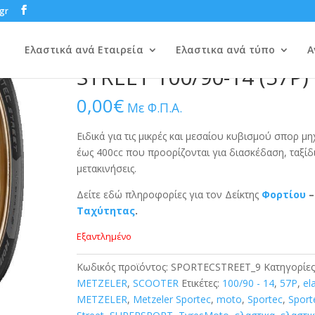
gr
SCOOTER
/ METZELER SPORTEC-STREET 100/90-14 (57P)
METZELER SPORTEC-
Ελαστικά ανά Εταιρεία
Ελαστικα ανά τύπο
Α
STREET 100/90-14 (57P)
0,00
€
Με Φ.Π.Α.
Ειδικά για τις μικρές και μεσαίου κυβισμού σπορ μ
έως 400cc που προορίζονται για διασκέδαση, ταξίδι
μετακινήσεις.
Δείτε εδώ πληροφορίες για τον Δείκτης
Φορτίου
–
Ταχύτητας
.
Εξαντλημένο
Κωδικός προϊόντος:
SPORTECSTREET_9
Κατηγορίες
METZELER
,
SCOOTER
Ετικέτες:
100/90 - 14
,
57P
,
el
METZELER
,
Metzeler Sportec
,
moto
,
Sportec
,
Sport