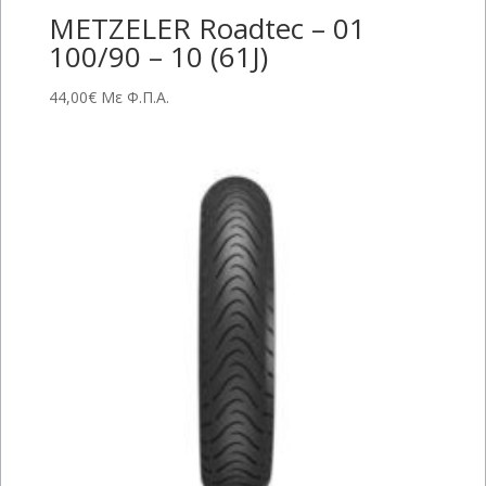
METZELER Roadtec – 01
100/90 – 10 (61J)
44,00
€
Με Φ.Π.Α.