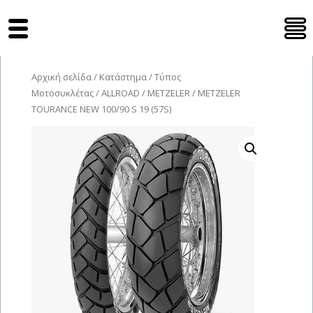
Tyres Moto
Αρχική σελίδα
/
Κατάστημα
/
Τύπος
Μοτοσυκλέτας
/
ALLROAD
/
METZELER
/ METZELER
TOURANCE NEW 100/90 S 19 (57S)