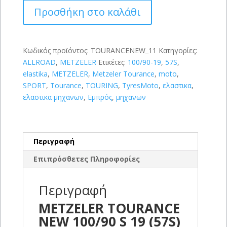
NEW
Προσθήκη στο καλάθι
100/90
S
19
(57S)
Κωδικός προϊόντος:
TOURANCENEW_11
Κατηγορίες:
ποσότητα
ALLROAD
,
METZELER
Ετικέτες:
100/90-19
,
57S
,
elastika
,
METZELER
,
Metzeler Tourance
,
moto
,
SPORT
,
Tourance
,
TOURING
,
TyresMoto
,
ελαστικα
,
ελαστικα μηχανων
,
Εμπρός
,
μηχανων
Περιγραφή
Επιπρόσθετες Πληροφορίες
Περιγραφή
METZELER TOURANCE
NEW 100/90 S 19 (57S)