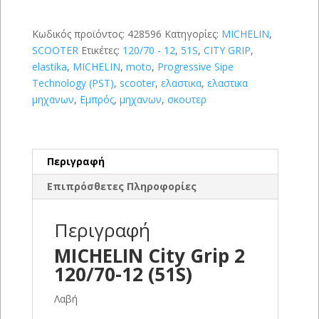
120/70-
12
(51S)
Κωδικός προϊόντος:
428596
Κατηγορίες:
MICHELIN
,
ποσότητα
SCOOTER
Ετικέτες:
120/70 - 12
,
51S
,
CITY GRIP
,
elastika
,
MICHELIN
,
moto
,
Progressive Sipe
Technology (PST)
,
scooter
,
ελαστικα
,
ελαστικα
μηχανων
,
Εμπρός
,
μηχανων
,
σκουτερ
Περιγραφή
Επιπρόσθετες Πληροφορίες
Περιγραφή
MICHELIN City Grip 2
120/70-12 (51S)
Λαβή