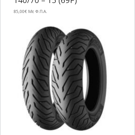
85,00
€
Με Φ.Π.Α.