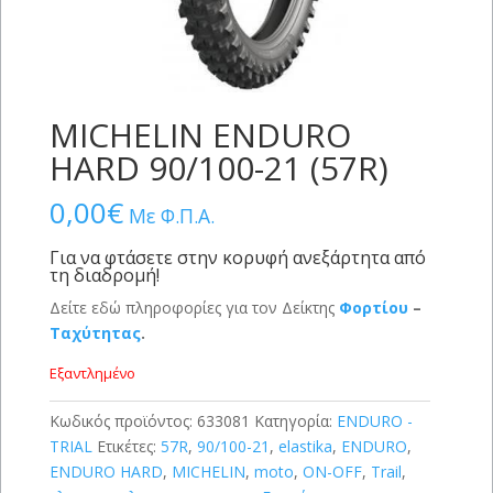
MICHELIN ENDURO
HARD 90/100-21 (57R)
0,00
€
Με Φ.Π.Α.
Για να φτάσετε στην κορυφή ανεξάρτητα από
τη διαδρομή!
Δείτε εδώ πληροφορίες για τον Δείκτης
Φορτίου
–
Ταχύτητας
.
Εξαντλημένο
Κωδικός προϊόντος:
633081
Κατηγορία:
ENDURO -
TRIAL
Ετικέτες:
57R
,
90/100-21
,
elastika
,
ENDURO
,
ENDURO HARD
,
MICHELIN
,
moto
,
ON-OFF
,
Trail
,