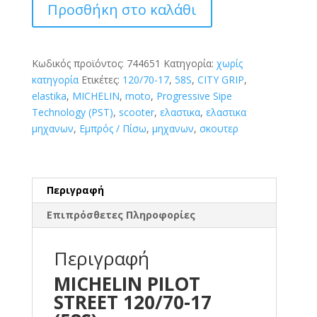
Προσθήκη στο καλάθι
120/70-
17
(58S)
ποσότητα
Κωδικός προϊόντος:
744651
Κατηγορία:
χωρίς
κατηγορία
Ετικέτες:
120/70-17
,
58S
,
CITY GRIP
,
elastika
,
MICHELIN
,
moto
,
Progressive Sipe
Technology (PST)
,
scooter
,
ελαστικα
,
ελαστικα
μηχανων
,
Εμπρός / Πίσω
,
μηχανων
,
σκουτερ
Περιγραφή
Επιπρόσθετες Πληροφορίες
Περιγραφή
MICHELIN PILOT
STREET 120/70-17