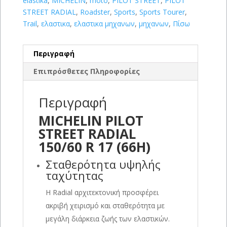
elastika
,
MICHELIN
,
moto
,
PILOT STREET
,
PILOT
STREET RADIAL
,
Roadster
,
Sports
,
Sports Tourer
,
Trail
,
ελαστικα
,
ελαστικα μηχανων
,
μηχανων
,
Πίσω
Περιγραφή
Επιπρόσθετες Πληροφορίες
Περιγραφή
MICHELIN PILOT
STREET RADIAL
150/60 R 17 (66H)
Σταθερότητα υψηλής
ταχύτητας
Η Radial αρχιτεκτονική προσφέρει
ακριβή χειρισμό και σταθερότητα με
μεγάλη διάρκεια ζωής των ελαστικών.