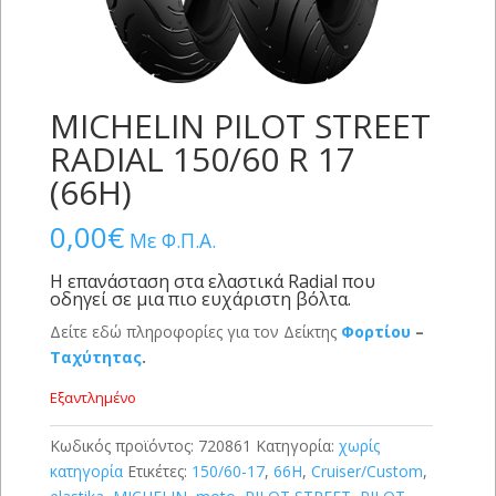
MICHELIN PILOT STREET
RADIAL 150/60 R 17
(66H)
0,00
€
Με Φ.Π.Α.
Η επανάσταση στα ελαστικά Radial που
οδηγεί σε μια πιο ευχάριστη βόλτα.
Δείτε εδώ πληροφορίες για τον Δείκτης
Φορτίου
–
Ταχύτητας
.
Εξαντλημένο
Κωδικός προϊόντος:
720861
Κατηγορία:
χωρίς
κατηγορία
Ετικέτες:
150/60-17
,
66H
,
Cruiser/Custom
,