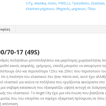
CiTy
,
elastika
,
moto
,
PIRELLI
,
TyresMoto
,
ελαστικα
,
ελαστικα μηχανων
,
Μηχανές
,
μηχανων
,
Πίσω
ορίες
0/70-17 (49S)
ριθμός ποδηλάτων μοτοποδηλάτου και μικρότερης χωρητικότητας π
βρεθεί κανείς ασφαλής, γρήγορος, επειδή μπορείτε να αποφύγετε τη
 Βλέπουμε όλο και περισσότερα 125cc και 250cc που περιπολούν το
ότι η ποιότητα του ελαστικού δεν ήταν πάντα εκεί, αυτό έχει αλλάξ
ανικό ελαστικό για εκείνα τα ποδήλατα που εργάζονται ακούραστα στο
ι μια στιβαρή κατασκευή που εξασφαλίζει υψηλή αντοχή σε διάτρησ
ζωής του ελαστικού. Το Angel City έχει μια νέα ένωση που βασίζεται 
ιτίας που του επιτρέπει να παρέχει εξαιρετική πρόσφυση σε όλες τ
λή απόσταση.