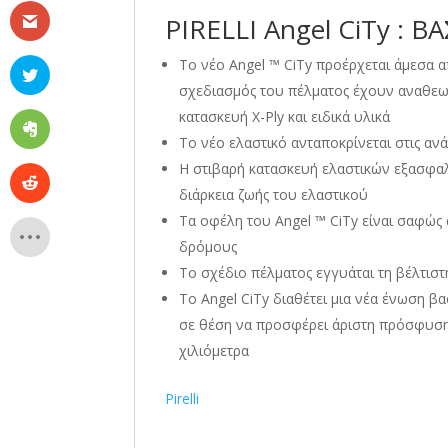
PIRELLI Angel CiTy : 
Το νέο Angel ™ CiTy προέρχεται άμεσα α
σχεδιασμός του πέλματος έχουν αναθεωρ
κατασκευή X-Ply και ειδικά υλικά
Το νέο ελαστικό ανταποκρίνεται στις αν
Η στιβαρή κατασκευή ελαστικών εξασφαλ
διάρκεια ζωής του ελαστικού
Τα οφέλη του Angel ™ CiTy είναι σαφώς
δρόμους
Το σχέδιο πέλματος εγγυάται τη βέλτισ
Το Angel CiTy διαθέτει μια νέα ένωση β
σε θέση να προσφέρει άριστη πρόσφυση 
χιλιόμετρα
Pirelli