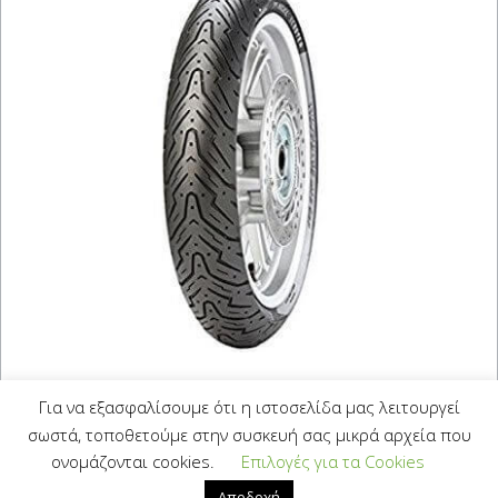
PIRELLI ANGEL-Scooter
Για να εξασφαλίσουμε ότι η ιστοσελίδα μας λειτουργεί
110/70-12 (47P)
σωστά, τοποθετούμε στην συσκευή σας μικρά αρχεία που
ονομάζονται cookies.
Επιλογές για τα Cookies
50,00
€
Με Φ.Π.Α.
Αποδοχή