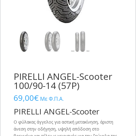
PIRELLI ANGEL-Scooter
100/90-14 (57P)
69,00
€
Με Φ.Π.Α.
PIRELLI ANGEL-Scooter
Ο φύλακας άγγελος για αστική μετακίνηση, άριστη
άνεση στην οδήγηση, υψηλή απόδοση στο
βρεγμένο και τέλειως χειρισμός για την ζούγκλα της