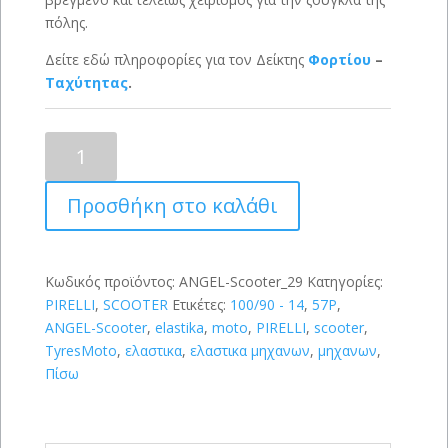
πόλης.
Δείτε εδώ πληροφορίες για τον Δείκτης
Φορτίου
–
Ταχύτητας
.
PIRELLI
ANGEL-
Scooter
Προσθήκη στο καλάθι
100/90-
14
(57P)
ποσότητα
Κωδικός προϊόντος:
ANGEL-Scooter_29
Κατηγορίες:
PIRELLI
,
SCOOTER
Ετικέτες:
100/90 - 14
,
57P
,
ANGEL-Scooter
,
elastika
,
moto
,
PIRELLI
,
scooter
,
TyresMoto
,
ελαστικα
,
ελαστικα μηχανων
,
μηχανων
,
Πίσω