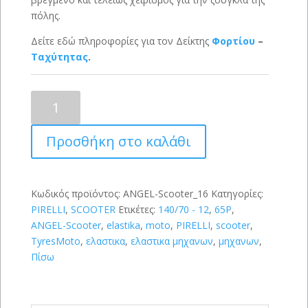
πόλης.
Δείτε εδώ πληροφορίες για τον Δείκτης
Φορτίου
–
Ταχύτητας
.
PIRELLI
ANGEL-
Scooter
Προσθήκη στο καλάθι
140/70-
12
(65P)
ποσότητα
Κωδικός προϊόντος:
ANGEL-Scooter_16
Κατηγορίες:
PIRELLI
,
SCOOTER
Ετικέτες:
140/70 - 12
,
65P
,
ANGEL-Scooter
,
elastika
,
moto
,
PIRELLI
,
scooter
,
TyresMoto
,
ελαστικα
,
ελαστικα μηχανων
,
μηχανων
,
Πίσω