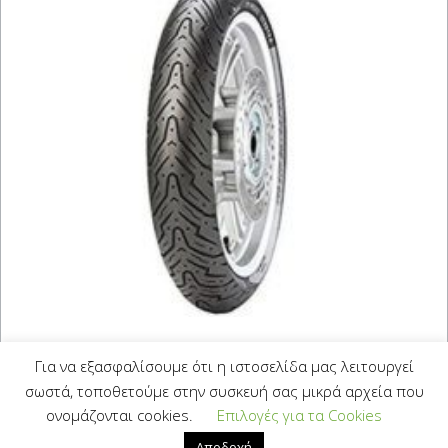
PIRELLI ANGEL-Scooter
Για να εξασφαλίσουμε ότι η ιστοσελίδα μας λειτουργεί
130/70-12 (62P)
σωστά, τοποθετούμε στην συσκευή σας μικρά αρχεία που
ονομάζονται cookies.
Επιλογές για τα Cookies
60,00
€
Με Φ.Π.Α.
Αποδοχή