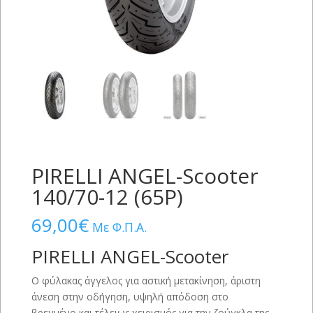
PIRELLI ANGEL-Scooter
140/70-12 (65P)
69,00
€
Με Φ.Π.Α.
PIRELLI ANGEL-Scooter
Ο φύλακας άγγελος για αστική μετακίνηση, άριστη
άνεση στην οδήγηση, υψηλή απόδοση στο
βρεγμένο και τέλειως χειρισμός για την ζούγκλα της