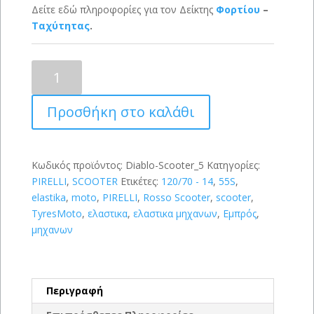
Δείτε εδώ πληροφορίες για τον Δείκτης
Φορτίου
–
Ταχύτητας
.
PIRELLI
Rosso
Scooter
Προσθήκη στο καλάθι
120/70-
14
(55S)
ποσότητα
Κωδικός προϊόντος:
Diablo-Scooter_5
Κατηγορίες:
PIRELLI
,
SCOOTER
Ετικέτες:
120/70 - 14
,
55S
,
elastika
,
moto
,
PIRELLI
,
Rosso Scooter
,
scooter
,
TyresMoto
,
ελαστικα
,
ελαστικα μηχανων
,
Εμπρός
,
μηχανων
Περιγραφή