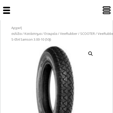
Tyres Moto
Αρχική
σελίδα
/
Κατάστημα
/
Εταιρεία
/
VeeRubber
/
SCOOTER
/ VeeRubb
S-054 Samson 3.00-10 (50J)