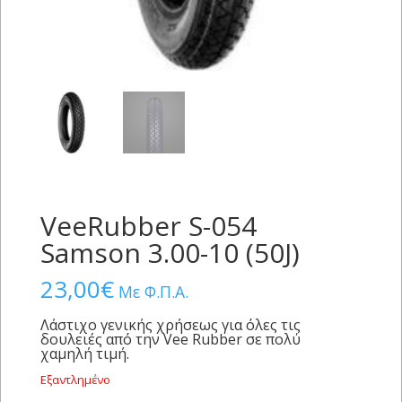
VeeRubber S-054
Samson 3.00-10 (50J)
23,00
€
Με Φ.Π.Α.
Λάστιχο γενικής χρήσεως για όλες τις
δουλειές από την Vee Rubber σε πολύ
χαμηλή τιμή.
Εξαντλημένο