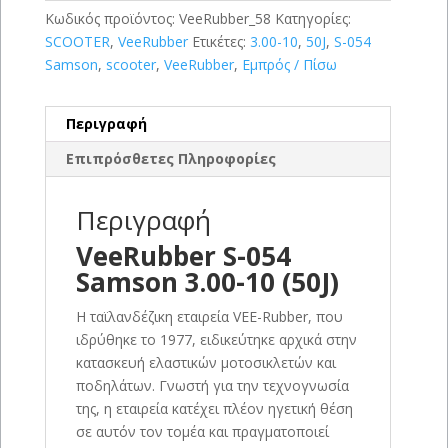
Κωδικός προϊόντος:
VeeRubber_58
Κατηγορίες:
SCOOTER
,
VeeRubber
Ετικέτες:
3.00-10
,
50J
,
S-054
Samson
,
scooter
,
VeeRubber
,
Εμπρός / Πίσω
Περιγραφή
Επιπρόσθετες Πληροφορίες
Περιγραφή
VeeRubber S-054
Samson 3.00-10 (50J)
Η ταϊλανδέζικη εταιρεία VEE-Rubber, που
ιδρύθηκε το 1977, ειδικεύτηκε αρχικά στην
κατασκευή ελαστικών μοτοσικλετών και
ποδηλάτων. Γνωστή για την τεχνογνωσία
της, η εταιρεία κατέχει πλέον ηγετική θέση
σε αυτόν τον τομέα και πραγματοποιεί