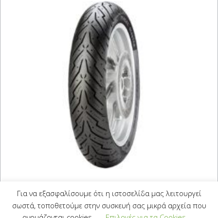
PIRELLI ANGEL-Scooter
Για να εξασφαλίσουμε ότι η ιστοσελίδα μας λειτουργεί
120/90-10 (66J)
σωστά, τοποθετούμε στην συσκευή σας μικρά αρχεία που
ονομάζονται cookies.
Επιλογές για τα Cookies
50,00
€
Με Φ.Π.Α.