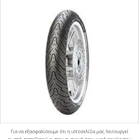
PIRELLI ANGEL-Scooter
Για να εξασφαλίσουμε ότι η ιστοσελίδα μας λειτουργεί
110/70-12 (47P)
σωστά, τοποθετούμε στην συσκευή σας μικρά αρχεία που