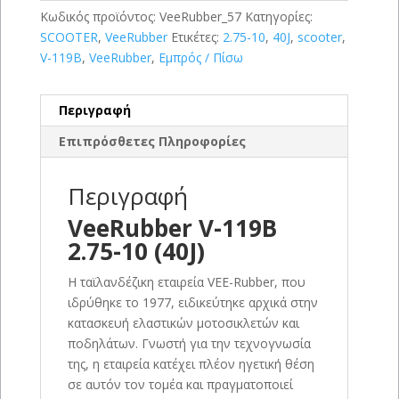
Κωδικός προϊόντος:
VeeRubber_57
Κατηγορίες:
SCOOTER
,
VeeRubber
Ετικέτες:
2.75-10
,
40J
,
scooter
,
V-119B
,
VeeRubber
,
Εμπρός / Πίσω
Περιγραφή
Επιπρόσθετες Πληροφορίες
Περιγραφή
VeeRubber V-119B
2.75-10 (40J)
Η ταϊλανδέζικη εταιρεία VEE-Rubber, που
ιδρύθηκε το 1977, ειδικεύτηκε αρχικά στην
κατασκευή ελαστικών μοτοσικλετών και
ποδηλάτων. Γνωστή για την τεχνογνωσία
της, η εταιρεία κατέχει πλέον ηγετική θέση
σε αυτόν τον τομέα και πραγματοποιεί