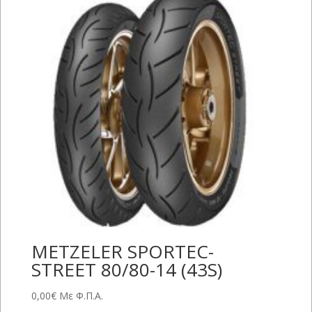
METZELER SPORTEC-
STREET 80/80-14 (43S)
0,00
€
Με Φ.Π.Α.