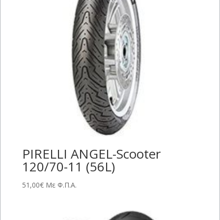
PIRELLI ANGEL-Scooter
120/70-11 (56L)
51,00
€
Με Φ.Π.Α.