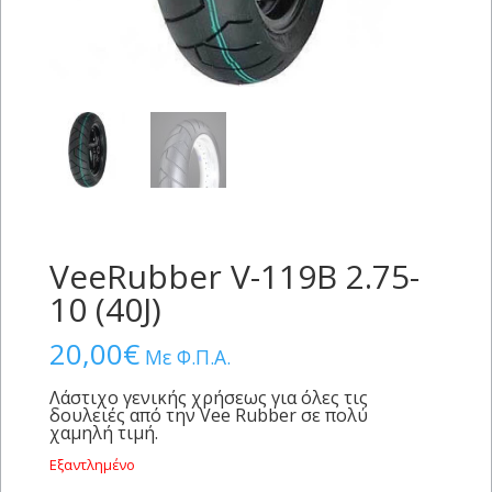
VeeRubber V-119B 2.75-
10 (40J)
20,00
€
Με Φ.Π.Α.
Λάστιχο γενικής χρήσεως για όλες τις
δουλειές από την Vee Rubber σε πολύ
χαμηλή τιμή.
Εξαντλημένο