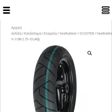
Tyres Moto
Αρχική
σελίδα
/
Κατάστημα
/
Εταιρεία
/
VeeRubber
/
SCOOTER
/ VeeRubb
V-119B 2.75-10 (40J)