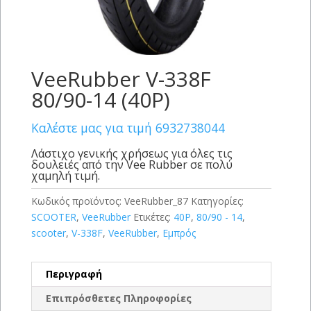
VeeRubber V-338F
80/90-14 (40P)
Καλέστε μας για τιμή 6932738044
Λάστιχο γενικής χρήσεως για όλες τις
δουλειές από την Vee Rubber σε πολύ
χαμηλή τιμή.
Κωδικός προϊόντος:
VeeRubber_87
Κατηγορίες:
SCOOTER
,
VeeRubber
Ετικέτες:
40P
,
80/90 - 14
,
scooter
,
V-338F
,
VeeRubber
,
Εμπρός
Περιγραφή
Επιπρόσθετες Πληροφορίες