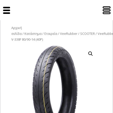
Tyres Moto
Αρχική
σελίδα
/
Κατάστημα
/
Εταιρεία
/
VeeRubber
/
SCOOTER
/ VeeRubb
V-338F 80/90-14 (40P)