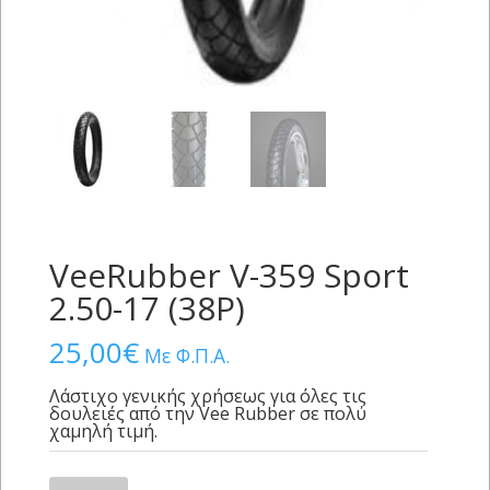
VeeRubber V-359 Sport
2.50-17 (38P)
25,00
€
Με Φ.Π.Α.
Λάστιχο γενικής χρήσεως για όλες τις
δουλειές από την Vee Rubber σε πολύ
χαμηλή τιμή.
VeeRubber