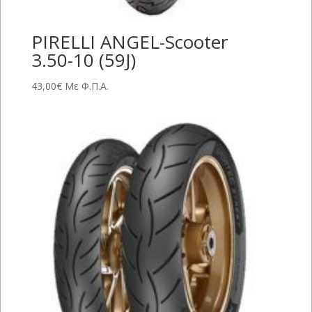
PIRELLI ANGEL-Scooter
3.50-10 (59J)
43,00
€
Με Φ.Π.Α.