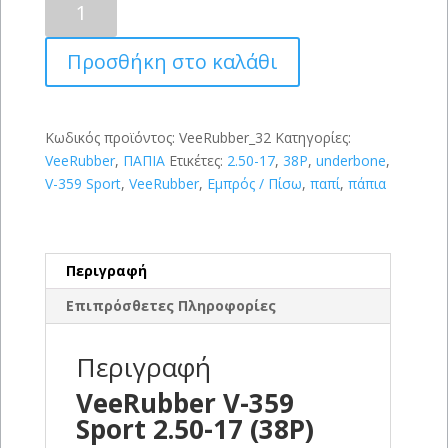
V-
359
Προσθήκη στο καλάθι
Sport
2.50-
17
(38P)
Κωδικός προϊόντος:
VeeRubber_32
Κατηγορίες:
ποσότητα
VeeRubber
,
ΠΑΠΙΑ
Ετικέτες:
2.50-17
,
38P
,
underbone
,
V-359 Sport
,
VeeRubber
,
Εμπρός / Πίσω
,
παπί
,
πάπια
Περιγραφή
Επιπρόσθετες Πληροφορίες
Περιγραφή
VeeRubber V-359
Sport 2.50-17 (38P)