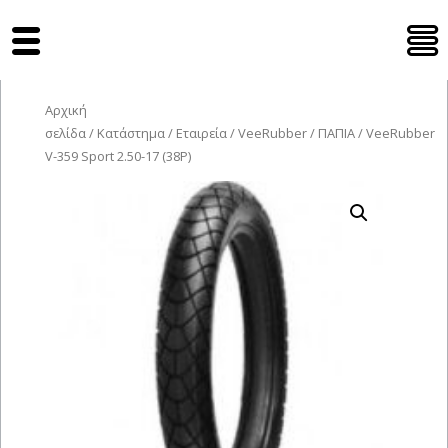
Tyres Moto
Αρχική
σελίδα
/
Κατάστημα
/
Εταιρεία
/
VeeRubber
/
ΠΑΠΙΑ
/ VeeRubber
V-359 Sport 2.50-17 (38P)