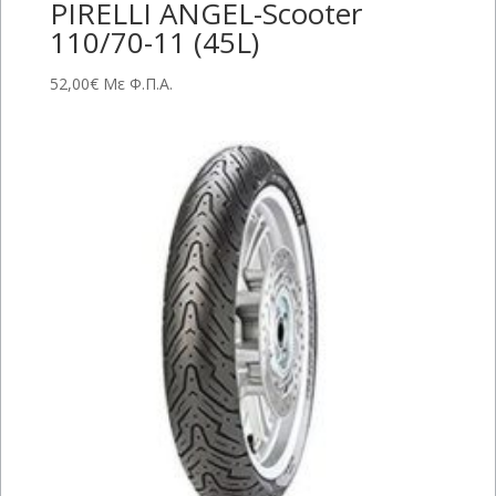
PIRELLI ANGEL-Scooter
110/70-11 (45L)
52,00
€
Με Φ.Π.Α.