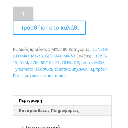
Ζευγάρι
DUNLOP
GEOMAX
Προσθήκη στο καλάθι
MX-
53
110/90-
19
Κωδικός προϊόντος:
MX53 80
Κατηγορίες:
DUNLOP
,
(62M)
GEOMAX MX-53
,
GEOMAX MX-53
Ετικέτες:
110/90-
&
19
,
51M
,
57M
,
80/100-21
,
DUNLOP
,
moto
,
MX53
,
80/100-
TyresMoto
,
ελαστικα
,
ελαστικα μηχανων
,
Εμπρός /
21
Πίσω
,
μηχανων
,
παπί
,
πάπια
(51M)
ΓΙΑ
ΠΑΡΑΛΑΒΗ
Περιγραφή
ΑΠΟ
ΤΟ
Επιπρόσθετες Πληροφορίες
ΚΑΤΑΣΤΗΜΑ
ποσότητα