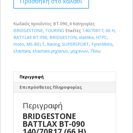
Προσθήκη στο καλάθι
090
140/70R17
(66
H)
Κωδικός προϊόντος:
BT-090_4
Κατηγορίες:
ποσότητα
BRIDGESTONE
,
TOURING
Ετικέτες:
140/70R17
,
66 H
,
BATTLAX BT-090
,
BRIDGESTON
,
elastika
,
HTPC
,
moto
,
MS-BELT
,
Racing
,
SUPERSPORT
,
TyresMoto
,
ελαστικα
,
ελαστικα μηχανων
,
μηχανων
,
Πίσω
Περιγραφή
Επιπρόσθετες Πληροφορίες
Περιγραφή
BRIDGESTONE
BATTLAX BT-090
140/70R17 (66 H)