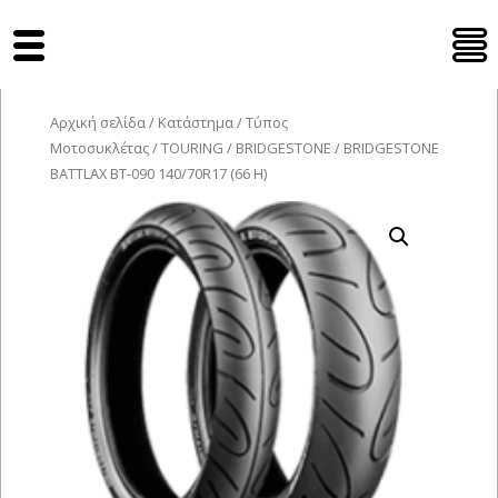
Tyres Moto
Αρχική σελίδα
/
Κατάστημα
/
Τύπος
Μοτοσυκλέτας
/
TOURING
/
BRIDGESTONE
/ BRIDGESTONE
BATTLAX BT-090 140/70R17 (66 H)