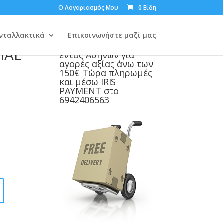
Ο Λογαριασμός Μου
0 Είδη
 (61 S)
νταλλακτικά
Επικοινωνήστε μαζί μας
Δωρεάν μεταφορικά
IAL
εντός Αθηνών για
αγορές αξίας άνω των
150€ Τώρα πληρωμές
και μέσω IRIS
PAYMENT στο
6942406563