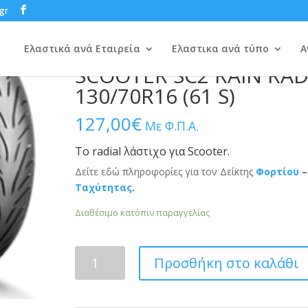
gr
NE
/
SCOOTER
/ BRIDGESTONE BATTLAX SCOOTER SC2 RAIN RADIAL 130/70R16
BRIDGESTONE BATTLAX
Ελαστικά ανά Εταιρεία
Ελαστικα ανά τύπο
Α
SCOOTER SC2 RAIN RAD
130/70R16 (61 S)
127,00
€
Με Φ.Π.Α.
Το radial λάστιχο για Scooter.
Δείτε εδώ πληροφορίες για τον Δείκτης
Φορτίου
–
Ταχύτητας
.
Διαθέσιμο κατόπιν παραγγελίας
BRIDGESTONE
Προσθήκη στο καλάθι
BATTLAX
SCOOTER
SC2