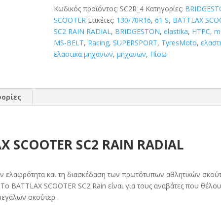
RAIN
Κωδικός προϊόντος:
SC2R_4
Κατηγορίες:
BRIDGEST
RADIAL
SCOOTER
Ετικέτες:
130/70R16
,
61 S
,
BATTLAX SCO
130/70R16
SC2 RAIN RADIAL
,
BRIDGESTON
,
elastika
,
HTPC
,
m
(61
MS-BELT
,
Racing
,
SUPERSPORT
,
TyresMoto
,
ελαστ
S)
ελαστικα μηχανων
,
μηχανων
,
Πίσω
ποσότητα
ορίες
X SCOOTER SC2 RAIN RADIAL
ν ελαφρότητα και τη διασκέδαση των πρωτότυπων αθλητικών σκού
 Το BATTLAX SCOOTER SC2 Rain είναι για τους αναβάτες που θέλο
μεγάλων σκούτερ.