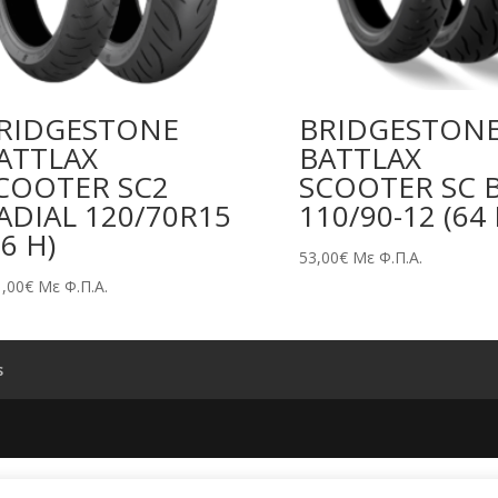
RIDGESTONE
BRIDGESTON
ATTLAX
BATTLAX
COOTER SC2
SCOOTER SC B
ADIAL 120/70R15
110/90-12 (64 
56 H)
53,00
€
Με Φ.Π.Α.
,00
€
Με Φ.Π.Α.
s