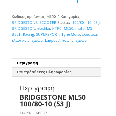
(53
J)
ποσότητα
Κωδικός προϊόντος:
ML50_2
Κατηγορίες:
BRIDGESTONE
,
SCOOTER
Ετικέτες:
100/80 - 10
,
53 J
,
BRIDGESTON
,
elastika
,
HTPC
,
ML50
,
moto
,
MS-
BELT
,
Racing
,
SUPERSPORT
,
TyresMoto
,
ελαστικα
,
ελαστικα μηχανων
,
Εμπρός / Πίσω
,
μηχανων
Περιγραφή
Επιπρόσθετες Πληροφορίες
Περιγραφή
BRIDGESTONE ML50
100/80-10 (53 J)
ΕΧΟΥΝ ΘΑΡΡΟΣ!