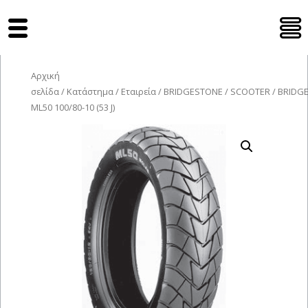
Tyres Moto
Αρχική
σελίδα
/
Κατάστημα
/
Εταιρεία
/
BRIDGESTONE
/
SCOOTER
/ BRIDG
ML50 100/80-10 (53 J)