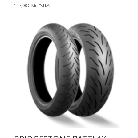
127,00
€
Με Φ.Π.Α.