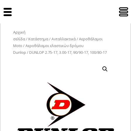
Tyres Moto
Αρχική
σελίδα
/
Κατάστημα
/
Ανταλλακτικά
/
Αεροθάλαμοι
Moto
/
Αεροθάλαμοι ελαστικών δρόμου
Dunlop
/ DUNLOP 2.75-17, 3.00-17, 90/90-17, 100/80-17