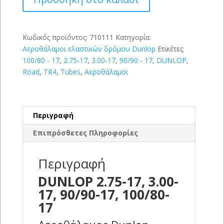
3.00-
17,
90/90-
17,
Κωδικός προϊόντος:
710111
Κατηγορία:
100/80-
Αεροθάλαμοι ελαστικών δρόμου Dunlop
Ετικέτες:
17
100/80 - 17
,
2.75-17
,
3.00-17
,
90/90 - 17
,
DUNLOP
,
ποσότητα
Road
,
TR4
,
Tubes
,
Αεροθάλαμοι
Περιγραφή
Επιπρόσθετες Πληροφορίες
Περιγραφή
DUNLOP 2.75-17, 3.00-
17, 90/90-17, 100/80-
17