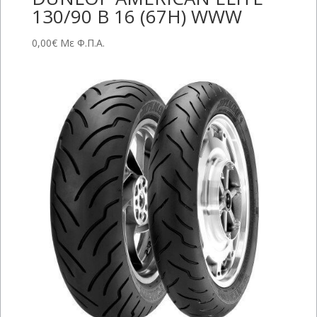
130/90 B 16 (67H) WWW
0,00
€
Με Φ.Π.Α.