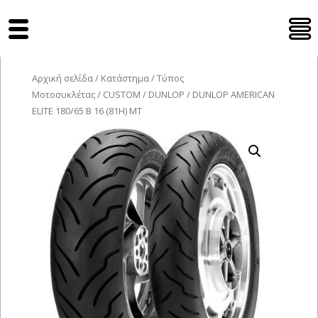
Tyres Moto
Αρχική σελίδα
/
Κατάστημα
/
Τύπος
Μοτοσυκλέτας
/
CUSTOM
/
DUNLOP
/ DUNLOP AMERICAN
ELITE 180/65 B 16 (81H) MT