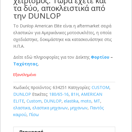
χειρισμός. Τώρα έχετε και
τα δύο, αποκλειστικά από
την DUNLOP
Το Dunlop American Elite είναι η aftermarket σειρά
ελαστικών για Αμερικάνικες μοτοσυκλέτες, η οποία
σχεδιάστηκε, δοκιμάστηκε και κατασκευάστηκε στις
Η.Π.Α.
Δείτε εδώ πληροφορίες για τον Δείκτης
Φορτίου
–
Ταχύτητας
.
Εξαντλημένο
Κωδικός προϊόντος:
634251
Κατηγορίες:
CUSTOM
,
DUNLOP
Ετικέτες:
180/65-16
,
81H
,
AMERICAN
ELITE
,
Custom
,
DUNLOP
,
elastika
,
moto
,
MT
,
ελαστικα
,
ελαστικα μηχανων
,
μηχανων
,
Παντός
καιρού
,
Πίσω
Περιγραφή