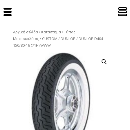
Tyres Moto
Αρχική σελίδα
/
Κατάστημα
/
Τύπος
Μοτοσυκλέτας
/
CUSTOM
/
DUNLOP
/ DUNLOP D404
150/80-16 (71H) WWW