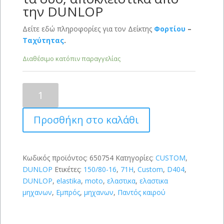
την DUNLOP
Δείτε εδώ πληροφορίες για τον Δείκτης
Φορτίου
–
Ταχύτητας
.
Διαθέσιμο κατόπιν παραγγελίας
DUNLOP
D404
150/80-
Προσθήκη στο καλάθι
16
(71H)
WWW
ποσότητα
Κωδικός προϊόντος:
650754
Κατηγορίες:
CUSTOM
,
DUNLOP
Ετικέτες:
150/80-16
,
71H
,
Custom
,
D404
,
DUNLOP
,
elastika
,
moto
,
ελαστικα
,
ελαστικα
μηχανων
,
Εμπρός
,
μηχανων
,
Παντός καιρού