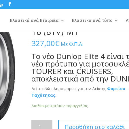
gr
/
CUSTOM
/
DUNLOP
/ DUNLOP ELITE 4 250/40 R 18 (81V) MT
DUNLOP ELITE 4 250/40
Ελαστικά ανά Εταιρεία
Ελαστικα ανά τύπο
Α
18 (81V) MT
327,00
€
Με Φ.Π.Α.
Το νέο Dunlop Elite 4 είναι 
νέο πρότυπο για μοτοσυκλέ
TOURER και CRUISERS,
αποκλειστικά από την DU
Δείτε εδώ πληροφορίες για τον Δείκτης
Φορτίου
–
Ταχύτητας
.
Διαθέσιμο κατόπιν παραγγελίας
DUNLOP
Προσθήκη στο καλάθι