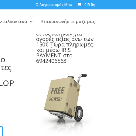
Ο Λογαριασμός Μου
0 Είδη
 R
νταλλακτικά
Επικοινωνήστε μαζί μας
Δωρεάν μεταφορικά
εντός Αθηνών για
αγορές αξίας άνω των
150€ Τώρα πληρωμές
και μέσω IRIS
PAYMENT στο
το
6942406563
τες
NLOP