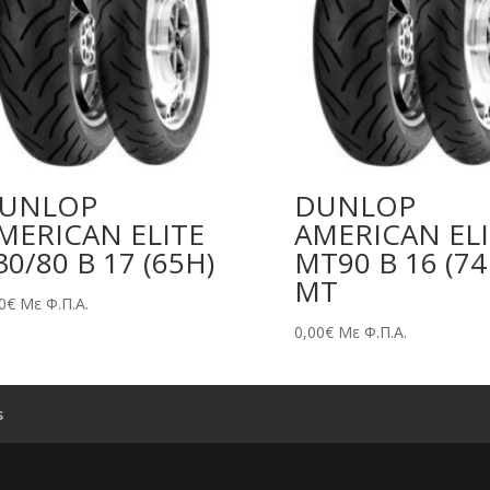
UNLOP
DUNLOP
MERICAN ELITE
AMERICAN EL
30/80 B 17 (65H)
MT90 B 16 (74
MT
0
€
Με Φ.Π.Α.
0,00
€
Με Φ.Π.Α.
s