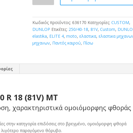
ELITE
4
250/40
R
Κωδικός προϊόντος:
636170
Κατηγορίες:
CUSTOM
,
18
DUNLOP
Ετικέτες:
250/40-18
,
81V
,
Custom
,
DUNLO
(81V)
elastika
,
ELITE 4
,
moto
,
ελαστικα
,
ελαστικα μηχανω
MT
μηχανων
,
Παντός καιρού
,
Πίσω
ποσότητα
ορίες
0 R 18 (81V) MT
οση, χαρακτηριστικά ομοιόμορφης φθοράς
ίες στην κατηγορία επιδόσεις στο βρεγμένο, ομοιόμορφη φθορά
αι λιγότερο παραγόμενο θόρυβο.