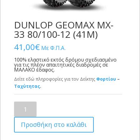
DUNLOP GEOMAX MX-
33 80/100-12 (41M)
41,00
€
Με Φ.Π.Α.
100% ελαστικό εκτός δρόμου σχεδιασμένο
για τις πλέον απαιτητικές διαδρομές σε
ΜΑΛΑΚΟ έδαφος.
Δείτε εδώ πληροφορίες για τον Δείκτης
Φορτίου
–
Ταχύτητας
.
DUNLOP
GEOMAX
MX-
Προσθήκη στο καλάθι
33
80/100-