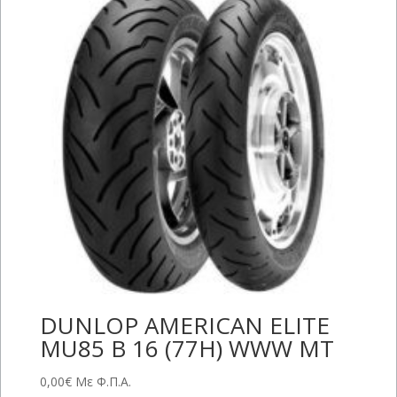
DUNLOP AMERICAN ELITE
MU85 B 16 (77H) WWW MT
0,00
€
Με Φ.Π.Α.