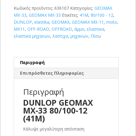
12
(41M)
Κωδικός προϊόντος:
636107
Κατηγορίες:
GEOMAX
ποσότητα
MX-33
,
GEOMAX MX-33
Ετικέτες:
41M
,
80/100 - 12
,
DUNLOP
,
elastika
,
GEOMAX
,
GEOMAX MX-11
,
moto
,
MX11
,
OFF-ROAD
,
OFFROAD
,
άμμο
,
ελαστικα
,
ελαστικα μηχανων
,
λαστιχα
,
μηχανων
,
Πίσω
Περιγραφή
Επιπρόσθετες Πληροφορίες
Περιγραφή
DUNLOP GEOMAX
MX-33 80/100-12
(41M)
Κάλυψε μεγαλύτερη απόσταση